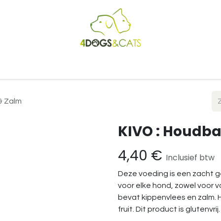
Startpagina
Shop
Blog
Vacatures
Cadeaubon
B2
& Zalm
KIVO : Houdba
4,40
€
Inclusief btw
Deze voeding is een zacht g
voor elke hond, zowel voor 
bevat kippenvlees en zalm. Het
fruit. Dit product is glutenvrij