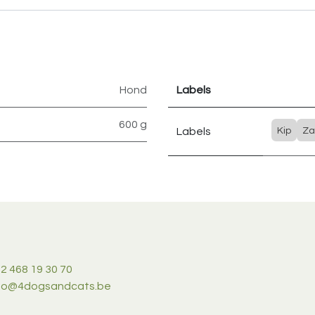
Hond
Labels
600 g
Labels
Kip
Za
2 468 19 30 70
nfo@4dogsandcats.be