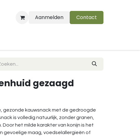
Aanmelden
Contact
B
jnenhuid gezaagd
jke, gezonde kauwsnack met de gedroogde
nack is volledig natuurlijk, zonder granen,
. Door het milde karakter van konijn is het
n gevoelige maag, voedselallergieën of