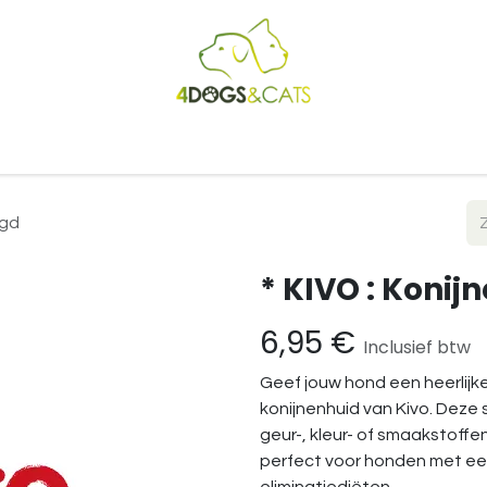
Startpagina
Shop
Blog
Vacatures
Cadeaubon
B2
agd
* KIVO : Koni
6,95
€
Inclusief btw
Geef jouw hond een heerli
konijnenhuid van Kivo. Deze s
geur-, kleur- of smaakstoffen
perfect voor honden met ee