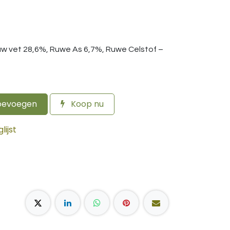
uw vet 28,6%, Ruwe As 6,7%, Ruwe Celstof –
oevoegen
Koop nu
ijst