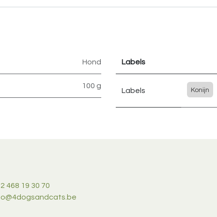
Hond
Labels
100 g
Labels
Konijn
2 468 19 30 70
nfo@4dogsandcats.be