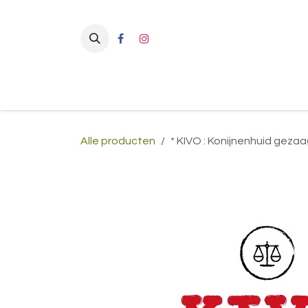
Overslaan naar inhoud
Alle producten
* KIVO : Konijnenhuid geza