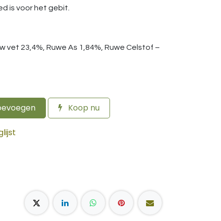
d is voor het gebit.
uw vet 23,4%, Ruwe As 1,84%, Ruwe Celstof –
oevoegen
Koop nu
ijst