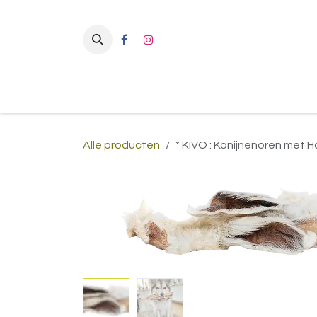
Overslaan naar inhoud
Alle producten
* KIVO : Konijnenoren met H