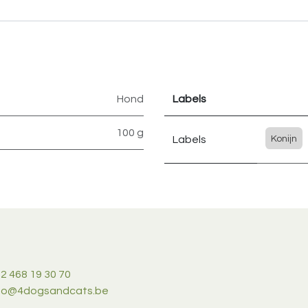
Hond
Labels
100 g
Labels
Konijn
2 468 19 30 70
nfo@4dogsandcats.be