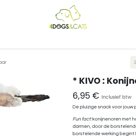
Startpagina
Shop
Blog
Vacatures
Cadeaubon
B2
aar
* KIVO : Koni
6,95
€
Inclusief btw
De pluizige snack voor jouw 
Fun fact:
konijnenoren met ha
darmen, door de borstelende
borstelende werking begint l