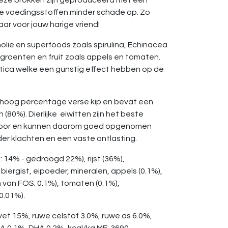
deze brokken zijn geproduceerd met een
de voedingsstoffen minder schade op. Zo
aar voor jouw harige vriend!
molie en superfoods zoals spirulina, Echinacea
 groenten en fruit zoals appels en tomaten.
tica welke een gunstig effect hebben op de
 hoog percentage verse kip en bevat een
n (80%). Dierlijke eiwitten zijn het beste
ivoor en kunnen daarom goed opgenomen
nder klachten en een vaste ontlasting.
: 14% - gedroogd 22%), rijst (36%),
 biergist, eipoeder, mineralen, appels (0.1%),
on van FOS; 0.1%), tomaten (0.1%),
(0.01%).
vet 15%, ruwe celstof 3.0%, ruwe as 6.0%,