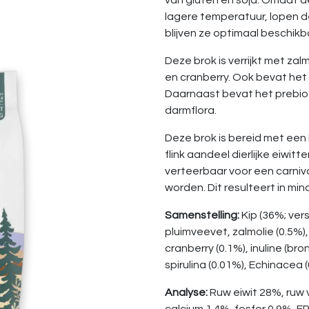
van gluten en soja. Omdat 
lagere temperatuur, lopen 
blijven ze optimaal beschikb
Deze brok is verrijkt met zal
en cranberry. Ook bevat het
Daarnaast bevat het prebio
darmflora.
Deze brok is bereid met een
flink aandeel dierlijke eiwitte
verteerbaar voor een carn
worden. Dit resulteert in mi
Samenstelling:
Kip (36%; vers
pluimveevet, zalmolie (0.5%),
cranberry (0.1%), inuline (br
spirulina (0.01%), Echinacea 
Analyse:
Ruw eiwit 28%, ruw 