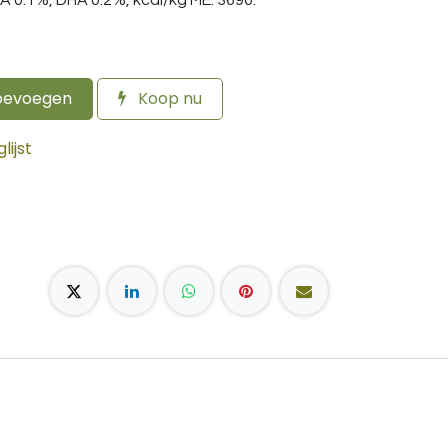
PA 0.1%, DHA 0.2%, kcal/kg ME: 3690.
oevoegen
Koop nu
ijst