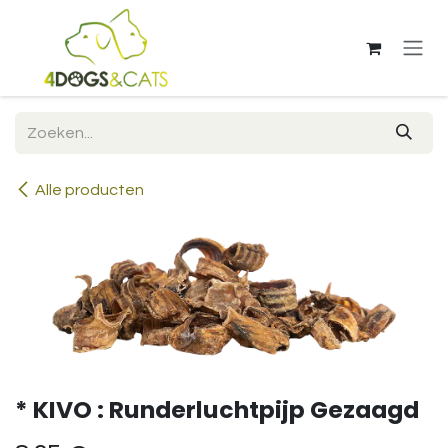
Overslaan naar inhoud
Alle producten
* KIVO : Runderluchtpijp Gezaagd