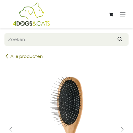
Overslaan naar inhoud
Alle producten