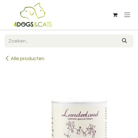
Overslaan naar inhoud
Alle producten