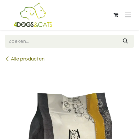
Overslaan naar inhoud
Alle producten