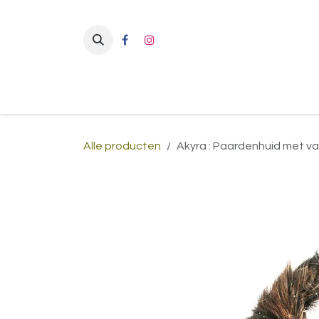
Overslaan naar inhoud
Alle producten
Akyra : Paardenhuid met v