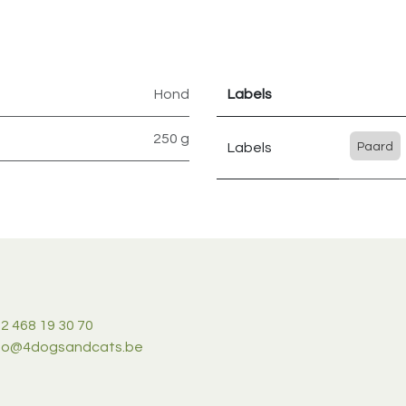
Hond
Labels
250 g
Labels
Paard
2 468 19 30 70
nfo@4dogsandcats.be