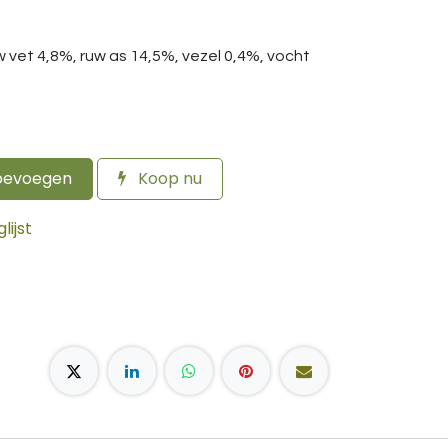
w vet 4,8%, ruw as 14,5%, vezel 0,4%, vocht
oevoegen
Koop nu
ijst