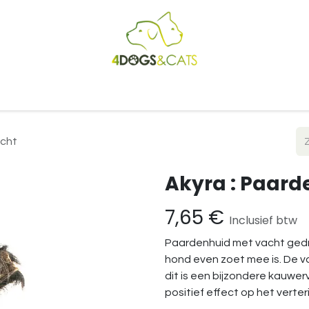
Startpagina
Shop
Blog
Vacatures
Cadeaubon
B2
acht
Akyra : Paard
7,65
€
Inclusief btw
Paardenhuid met vacht gedr
hond even zoet mee is. De va
dit is een bijzondere kauwer
positief effect op het verte