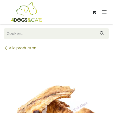
Overslaan naar inhoud
Alle producten