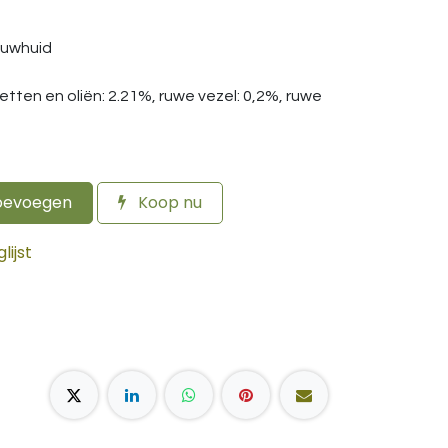
auwhuid
vetten en oliën: 2.21%, ruwe vezel: 0,2%, ruwe
oevoegen
Koop nu
ijst