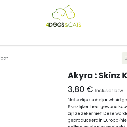
Startpagina
Shop
Blog
Vacatures
Cadeaubon
B2
 bot
Akyra : Skinz
3,80
€
Inclusief btw
Natuurlijke kabeljauwhuid 
Skinz lijken heel gewone ka
zijn ze zeker niet. Deze wo
geproduceerd in Europa (niet 