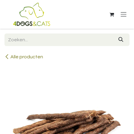
Overslaan naar inhoud
Alle producten