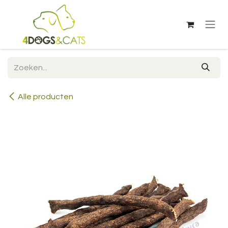
Overslaan naar inhoud
Alle producten