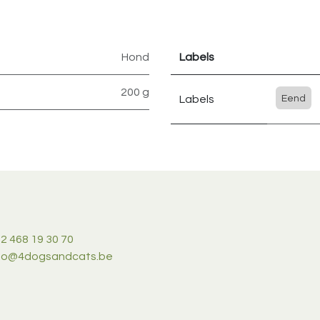
Hond
Labels
200 g
Labels
Eend
2 468 19 30 70
nfo@4dogsandcats.be