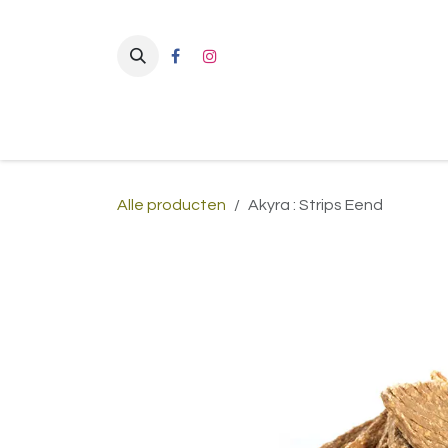
Overslaan naar inhoud
Alle producten
Akyra : Strips Eend