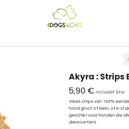
Startpagina
Shop
Blog
Vacatures
Cadeaubon
B2
Akyra : Strips
5,90
€
Inclusief btw
Vlees strips van 100% eende
hond groot of klein, of in st
geschikt voor honden die al
diersoort(en).