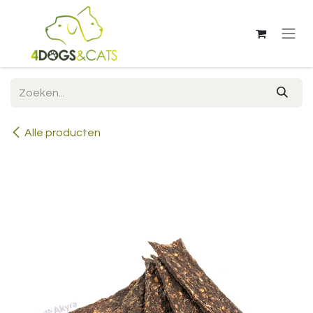
Overslaan naar inhoud
Alle producten