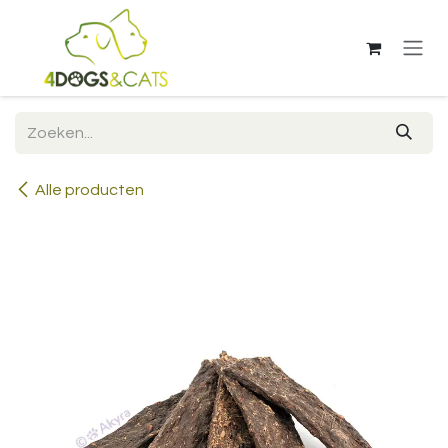
Overslaan naar inhoud
Alle producten