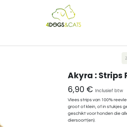
Startpagina
Shop
Blog
Vacatures
Cadeaubon
B2
Akyra : Strips
6,90
€
Inclusief btw
Vlees strips van 100% reevle
groot of klein, of in stukjes
geschikt voor honden die al
diersoort(en).