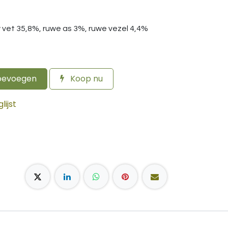
uw vet 35,8%, ruwe as 3%, ruwe vezel 4,4%
oevoegen
Koop nu
ijst