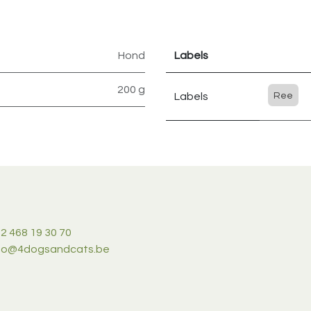
Hond
Labels
200 g
Labels
Ree
2 468 19 30 70
nfo@4dogsandcats.be