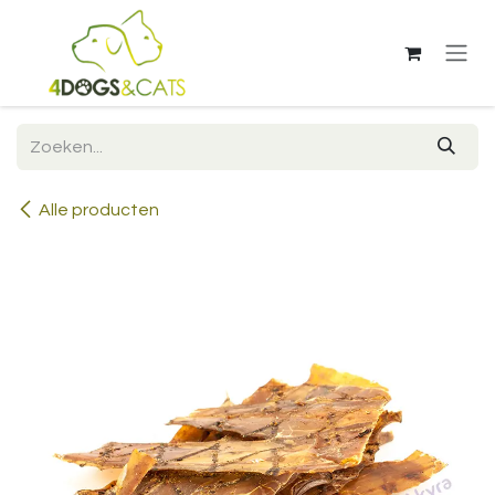
Overslaan naar inhoud
Alle producten