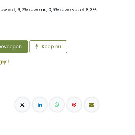
 ruw vet, 6,2% ruwe as, 0,5% ruwe vezel, 8,3%
oevoegen
Koop nu
ijst