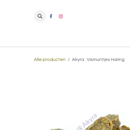
Overslaan naar inhoud
Alle producten
Akyra : Vismuntjes Haring