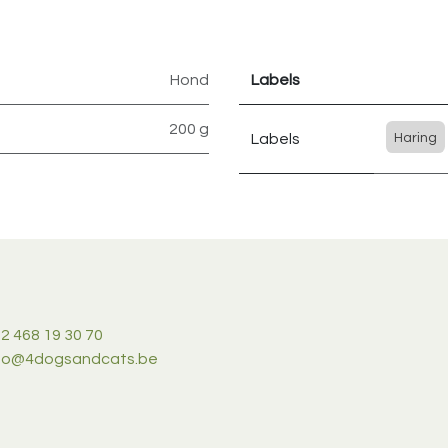
Hond
Labels
200 g
Labels
Haring
2 468 19 30 70
nfo@4dogsandcats.be