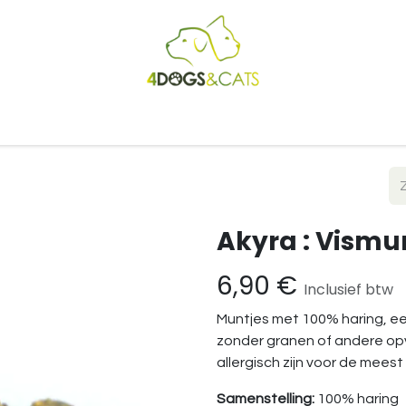
Startpagina
Shop
Blog
Vacatures
Cadeaubon
B2
Akyra : Vismu
6,90
€
Inclusief btw
Muntjes met 100% haring, ee
zonder granen of andere opv
allergisch zijn voor de mees
Samenstelling:
100% haring