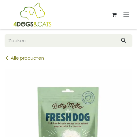
Overslaan naar inhoud
Alle producten