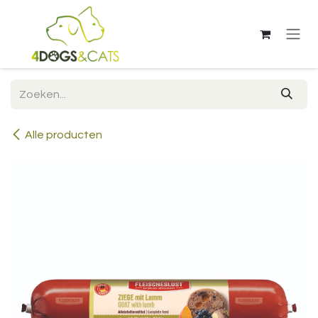
Overslaan naar inhoud
Alle producten