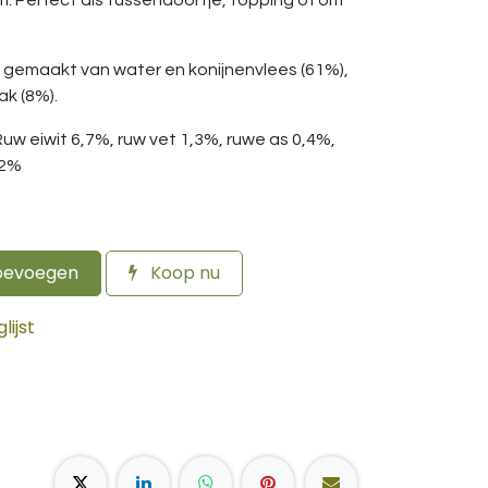
 Perfect als tussendoortje, topping of om
on gemaakt van water en konijnenvlees (61%),
ak (8%).
 Ruw eiwit 6,7%, ruw vet 1,3%, ruwe as 0,4%,
,2%
oevoegen
Koop nu
ijst