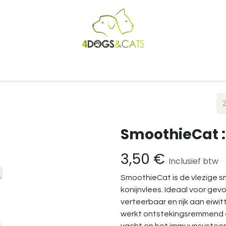
Startpagina
Shop
Blog
Vacatures
Cadeaubon
B2
SmoothieCat :
3,50
€
Inclusief btw
SmoothieCat is de vlezige 
konijnvlees. Ideaal voor gevo
verteerbaar en rijk aan eiwi
werkt ontstekingsremmend en