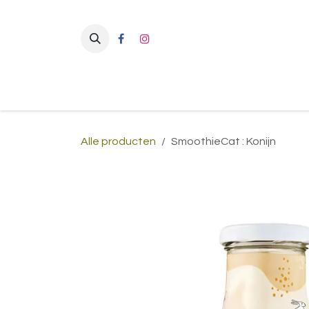
Overslaan naar inhoud
Alle producten
SmoothieCat : Konijn