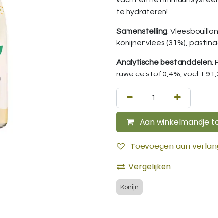
vacht en het immuunsysteem.
te hydrateren!
Samenstelling
: Vleesbouill
konijnenvlees (31%), pastina
Analytische bestanddelen
:
ruwe celstof 0,4%, vocht 91
Aan winkelmandje t
Toevoegen aan verlangl
Vergelijken
Konijn