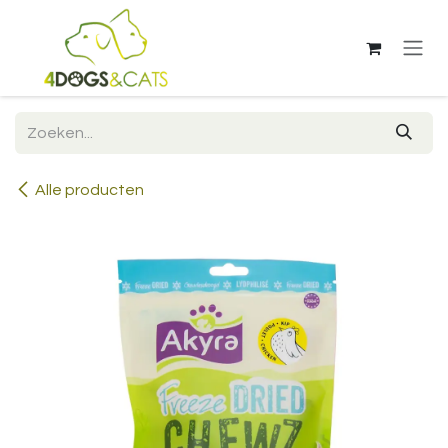
Overslaan naar inhoud
Alle producten