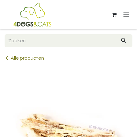
Overslaan naar inhoud
Alle producten