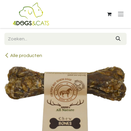
Overslaan naar inhoud
Alle producten