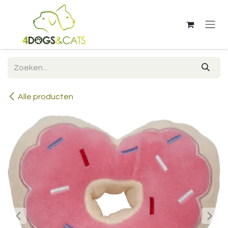
Overslaan naar inhoud
Alle producten