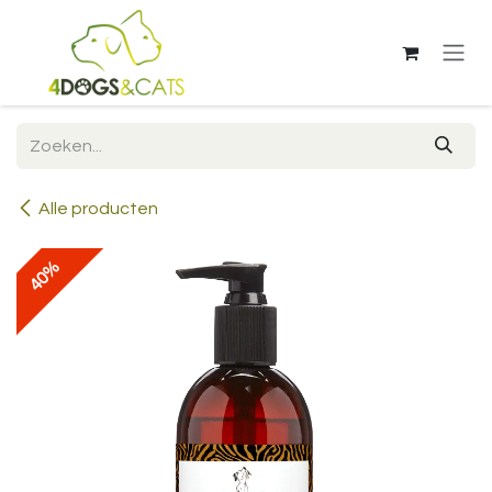
Overslaan naar inhoud
Alle producten
40%