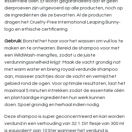
essentiële oliën. Er wordt gegarandeerd dat er geen
dierproeven zijn uitgevoerd op alle producten, noch op
de ingrediënten die ze bevatten. Al de producten
dragen het Cruelty-Free International Leaping Bunny-
logo en ethische certificering.
Gebruik:
Borstel het haar voor het wassen om vuil los te
maken en te ontwarren. Bereid de shampoo voor met
een WildWash-mengfles, zodat u de juiste
verdunningssnelheid krijgt. Maak de vacht grondig nat
met warm water en breng royaal verdunde shampoo
aan, masseer zachtjes door de vacht en vermijd het
gebied rond de ogen. Voor optimale resultaten, laat het
maximaal 5 minuten intrekken zodat de essentiële oliën
en plantaardige ingrediënten hun werk kunnen
doen. Spoel grondig en herhaal indien nodig.
Deze shampoo is super geconcentreerd en kan worden
verdund in een verhouding van 32:1. Dit flesje van 300 ml
is equivalent aan 10 liter wanneer het verdund is.