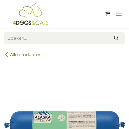
Overslaan naar inhoud
Alle producten