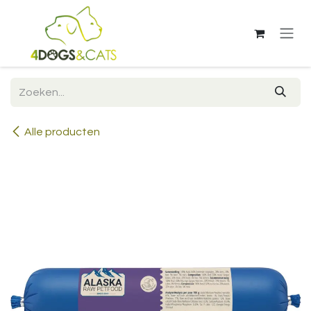
Overslaan naar inhoud
Alle producten