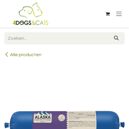
Overslaan naar inhoud
Alle producten