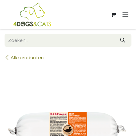
Overslaan naar inhoud
Alle producten