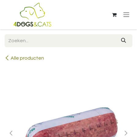
Overslaan naar inhoud
Alle producten