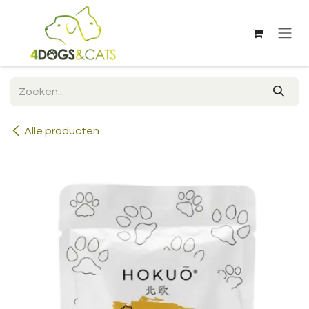
Overslaan naar inhoud
Alle producten