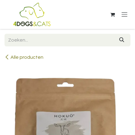
Overslaan naar inhoud
Alle producten