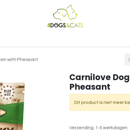
Startpagina
Shop
Blog
Vacatures
Cadeaubon
B2
cken with Pheasant
Carnilove Dog 
Pheasant
Dit product is niet meer b
Verzending: 1-5 werkdagen