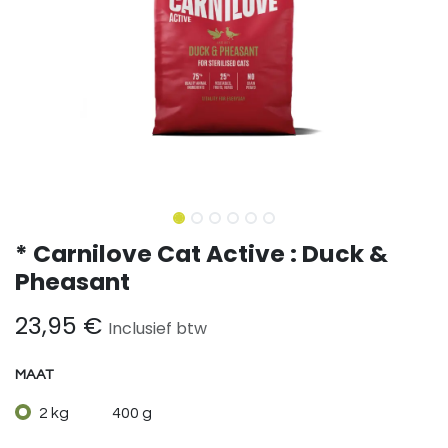
* Carnilove Cat Active : Duck &
Pheasant
23,95
€
Inclusief btw
MAAT
2 kg
400 g