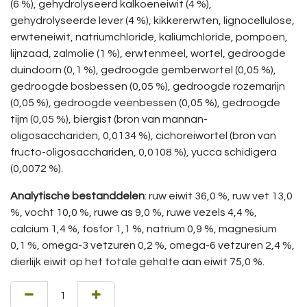
(6 %), gehydrolyseerd kalkoeneiwit (4 %),
gehydrolyseerde lever (4 %), kikkererwten, lignocellulose,
erwteneiwit, natriumchloride, kaliumchloride, pompoen,
lijnzaad, zalmolie (1 %), erwtenmeel, wortel, gedroogde
duindoorn (0,1 %), gedroogde gemberwortel (0,05 %),
gedroogde bosbessen (0,05 %), gedroogde rozemarijn
(0,05 %), gedroogde veenbessen (0,05 %), gedroogde
tijm (0,05 %), biergist (bron van mannan-
oligosacchariden, 0,0134 %), cichoreiwortel (bron van
fructo-oligosacchariden, 0,0108 %), yucca schidigera
(0,0072 %).
Analytische bestanddelen
: ruw eiwit 36,0 %, ruw vet 13,0
%, vocht 10,0 %, ruwe as 9,0 %, ruwe vezels 4,4 %,
calcium 1,4 %, fosfor 1,1 %, natrium 0,9 %, magnesium
0,1 %, omega-3 vetzuren 0,2 %, omega-6 vetzuren 2,4 %,
dierlijk eiwit op het totale gehalte aan eiwit 75,0 %.