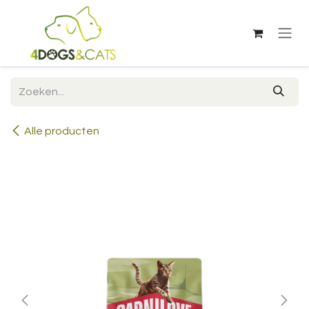
Overslaan naar inhoud
Alle producten