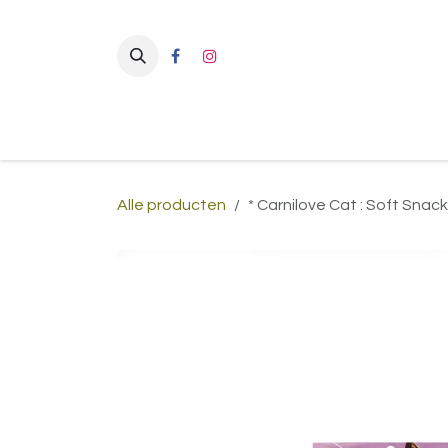
Overslaan naar inhoud
Alle producten
* Carnilove Cat : Soft Snack