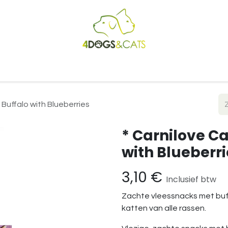
Startpagina
Shop
Blog
Vacatures
Cadeaubon
B2
 Buffalo with Blueberries
* Carnilove Ca
with Blueberri
3,10
€
Inclusief btw
Zachte vleessnacks met buf
katten van alle rassen.