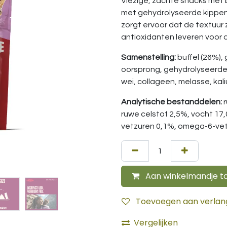
Vlezige, zachte snacks met b
met gehydrolyseerde kippen
zorgt ervoor dat de textuur z
antioxidanten leveren voor da
Samenstelling:
buffel (26%),
oorsprong, gehydrolyseerde 
wei, collageen, melasse, ka
Analytische bestanddelen:
ruwe celstof 2,5%, vocht 17
vetzuren 0,1%, omega-6-vet
Aan winkelmandje t
Toevoegen aan verlangl
Vergelijken