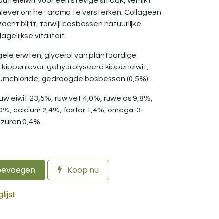
uffeleiwit voor een stevige smaak, verrijkt
lever om het aroma te versterken. Collageen
acht blijft, terwijl bosbessen natuurlijke
gelijkse vitaliteit.
 gele erwten, glycerol van plantaardige
kippenlever, gehydrolyseerd kippeneiwit,
liumchloride, gedroogde bosbessen (0,5%).
ruw eiwit 23,5%, ruw vet 4,0%, ruwe as 9,8%,
,0%, calcium 2,4%, fosfor 1,4%, omega-3-
zuren 0,4%.
oevoegen
Koop nu
ijst