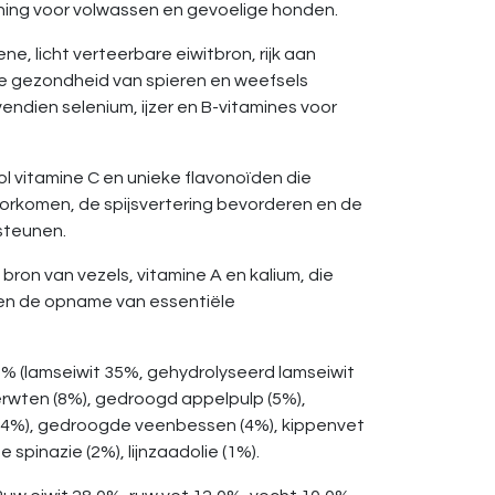
ning voor volwassen en gevoelige honden.
e, licht verteerbare eiwitbron, rijk aan
de gezondheid van spieren en weefsels
ndien selenium, ijzer en B-vitamines voor
 vitamine C en unieke flavonoïden die
orkomen, de spijsvertering bevorderen en de
steunen.
ron van vezels, vitamine A en kalium, die
 en de opname van essentiële
% (lamseiwit 35%, gehydrolyseerd lamseiwit
rwten (8%), gedroogd appelpulp (5%),
 (4%), gedroogde veenbessen (4%), kippenvet
 spinazie (2%), lijnzaadolie (1%).