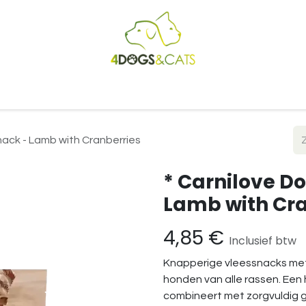
Startpagina
Shop
Blog
Vacatures
Cadeaubon
B2
nack - Lamb with Cranberries
* Carnilove D
Lamb with Cra
4,85
€
Inclusief btw
Knapperige vleessnacks met
honden van alle rassen. Een 
combineert met zorgvuldig g