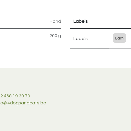
Hond
Labels
200 g
Labels
Lam
2 468 19 30 70
nfo@4dogsandcats.be