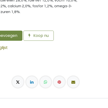
Ruw eiwit 28,0%, ruw vet 12,0%, vocht 10,0%,
2,2%, calcium 2,0%, fosfor 1,2%, omega-3-
zuren 1,8%.
oevoegen
Koop nu
ijst