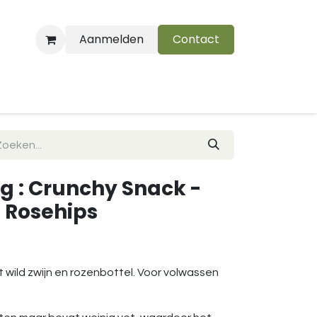
Aanmelden
Contact
B
og : Crunchy Snack -
h Rosehips
wild zwijn en rozenbottel. Voor volwassen