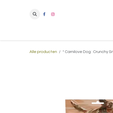
Overslaan naar inhoud
Alle producten
* Carnilove Dog : Crunchy S