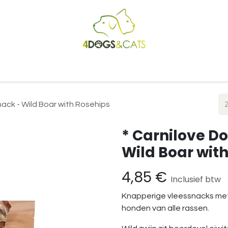
Startpagina
Shop
Blog
Vacatures
Cadeaubon
B2
nack - Wild Boar with Rosehips
* Carnilove D
Wild Boar wit
4,85
€
Inclusief btw
Knapperige vleessnacks met 
honden van alle rassen.