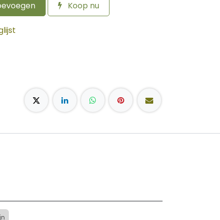
oevoegen
Koop nu
ijst
jn