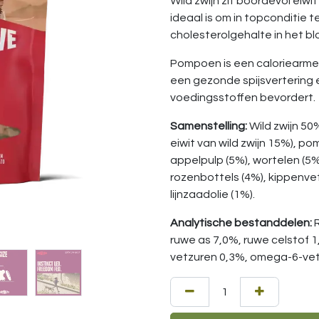
Wild zwijn zit boordevol eiw
ideaal is om in topconditie t
cholesterolgehalte in het bl
Pompoen is een caloriearme b
een gezonde spijsvertering
voedingsstoffen bevordert.
Samenstelling:
Wild zwijn 50
eiwit van wild zwijn 15%), p
appelpulp (5%), wortelen (5
rozenbottels (4%), kippenvet
lijnzaadolie (1%).
Analytische bestanddelen:
ruwe as 7,0%, ruwe celstof 
vetzuren 0,3%, omega-6-vet