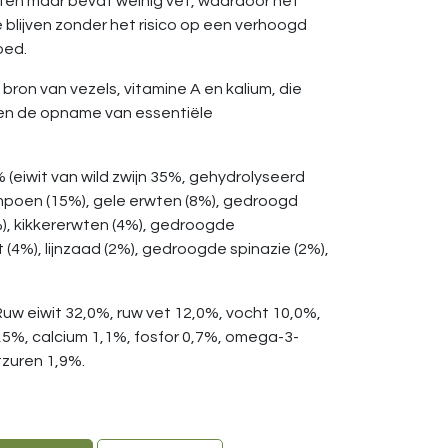
itten maar bevat weinig vet, waardoor het
e blijven zonder het risico op een verhoogd
oed.
ron van vezels, vitamine A en kalium, die
 en de opname van essentiële
% (eiwit van wild zwijn 35%, gehydrolyseerd
ompoen (15%), gele erwten (8%), gedroogd
%), kikkererwten (4%), gedroogde
 (4%), lijnzaad (2%), gedroogde spinazie (2%),
Ruw eiwit 32,0%, ruw vet 12,0%, vocht 10,0%,
1,5%, calcium 1,1%, fosfor 0,7%, omega-3-
zuren 1,9%.