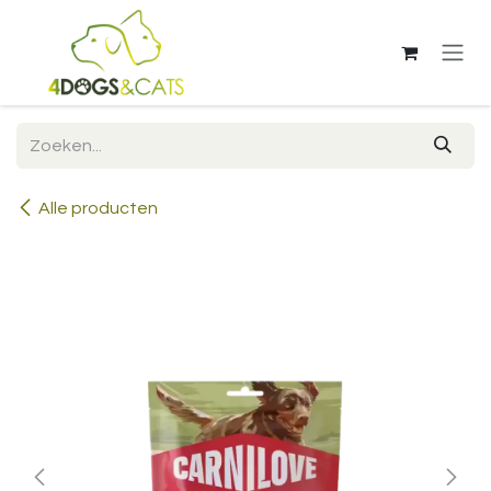
Overslaan naar inhoud
Alle producten