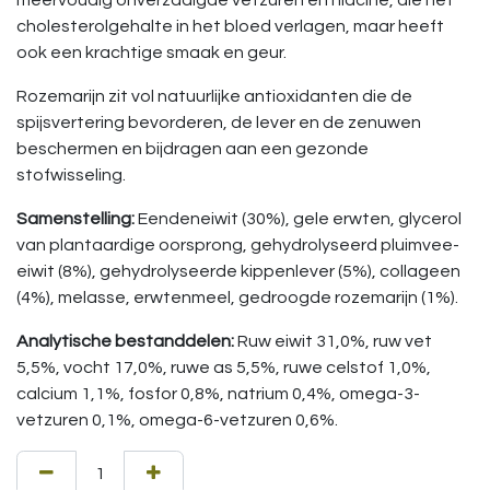
meervoudig onverzadigde vetzuren en niacine, die het
cholesterolgehalte in het bloed verlagen, maar heeft
ook een krachtige smaak en geur.
Rozemarijn zit vol natuurlijke antioxidanten die de
spijsvertering bevorderen, de lever en de zenuwen
beschermen en bijdragen aan een gezonde
stofwisseling.
Samenstelling:
Eendeneiwit (30%), gele erwten, glycerol
van plantaardige oorsprong, gehydrolyseerd pluimvee-
eiwit (8%), gehydrolyseerde kippenlever (5%), collageen
(4%), melasse, erwtenmeel, gedroogde rozemarijn (1%).
Analytische bestanddelen:
Ruw eiwit 31,0%, ruw vet
5,5%, vocht 17,0%, ruwe as 5,5%, ruwe celstof 1,0%,
calcium 1,1%, fosfor 0,8%, natrium 0,4%, omega-3-
vetzuren 0,1%, omega-6-vetzuren 0,6%.