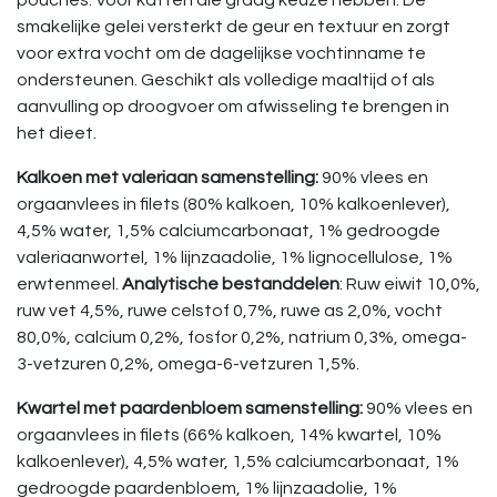
pouches. Voor katten die graag keuze hebben. De
smakelijke gelei versterkt de geur en textuur en zorgt
voor extra vocht om de dagelijkse vochtinname te
ondersteunen. Geschikt als volledige maaltijd of als
aanvulling op droogvoer om afwisseling te brengen in
het dieet.
Kalkoen met valeriaan samenstelling:
90% vlees en
orgaanvlees in filets (80% kalkoen, 10% kalkoenlever),
4,5% water, 1,5% calciumcarbonaat, 1% gedroogde
valeriaanwortel, 1% lijnzaadolie, 1% lignocellulose, 1%
erwtenmeel.
Analytische bestanddelen
: Ruw eiwit 10,0%,
ruw vet 4,5%, ruwe celstof 0,7%, ruwe as 2,0%, vocht
80,0%, calcium 0,2%, fosfor 0,2%, natrium 0,3%, omega-
3-vetzuren 0,2%, omega-6-vetzuren 1,5%.
Kwartel met paardenbloem samenstelling:
90% vlees en
orgaanvlees in filets (66% kalkoen, 14% kwartel, 10%
kalkoenlever), 4,5% water, 1,5% calciumcarbonaat, 1%
gedroogde paardenbloem, 1% lijnzaadolie, 1%