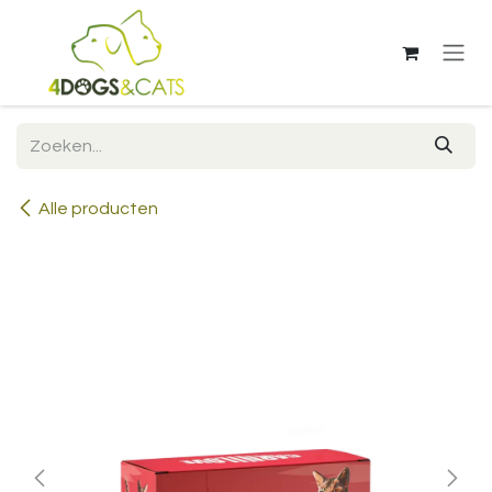
Overslaan naar inhoud
Alle producten