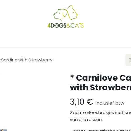
Startpagina
Shop
Blog
Vacatures
Cadeaubon
B2
k Sardine with Strawberry
* Carnilove Ca
with Strawber
3,10
€
Inclusief btw
Zachte vleesbrokjes met sa
van alle rassen.