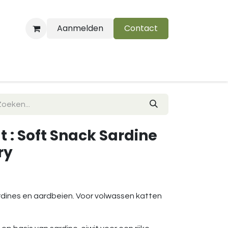
Aanmelden
Contact
B
t : Soft Snack Sardine
ry
rdines en aardbeien. Voor volwassen katten