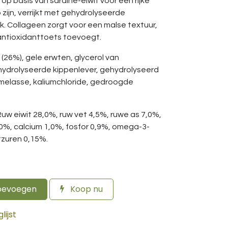
p basis van sardine-eiwit voor een rijke
zijn, verrijkt met gehydrolyseerde
k. Collageen zorgt voor een malse textuur,
 antioxidanttoets toevoegt.
 (26%), gele erwten, glycerol van
hydrolyseerde kippenlever, gehydrolyseerd
, melasse, kaliumchloride, gedroogde
Ruw eiwit 28,0%, ruw vet 4,5%, ruwe as 7,0%,
,0%, calcium 1,0%, fosfor 0,9%, omega-3-
zuren 0,15%.
oevoegen
Koop nu
ijst