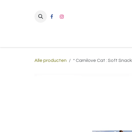
Overslaan naar inhoud
Alle producten
* Carnilove Cat : Soft Snac