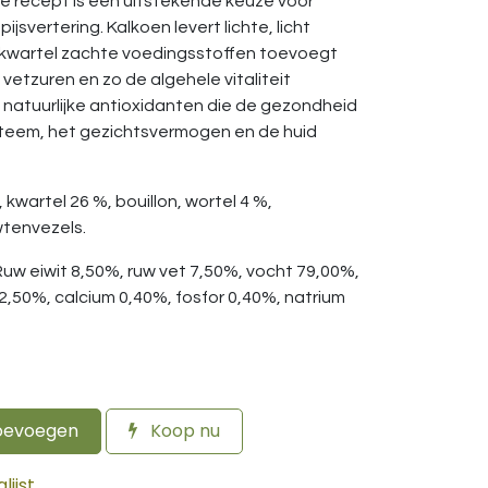
ne recept is een uitstekende keuze voor
svertering. Kalkoen levert lichte, licht
jl kwartel zachte voedingsstoffen toevoegt
e vetzuren en zo de algehele vitaliteit
natuurlijke antioxidanten die de gezondheid
steem, het gezichtsvermogen en de huid
 kwartel 26 %, bouillon, wortel 4 %,
wtenvezels.
Ruw eiwit 8,50%, ruw vet 7,50%, vocht 79,00%,
2,50%, calcium 0,40%, fosfor 0,40%, natrium
oevoegen
Koop nu
ijst