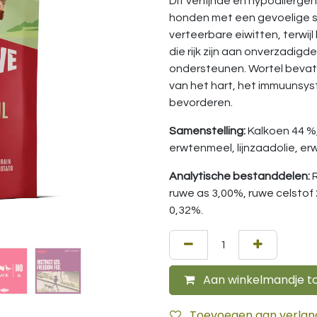
Dit verfijnde en hypoallerge
honden met een gevoelige spij
verteerbare eiwitten, terwi
die rijk zijn aan onverzadigd
ondersteunen. Wortel bevat 
van het hart, het immuunsy
bevorderen.
Samenstelling:
Kalkoen 44 %,
erwtenmeel, lijnzaadolie, er
Analytische bestanddelen:
ruwe as 3,00%, ruwe celstof 
0,32%.
Aan winkelmandje t
Toevoegen aan verlangl