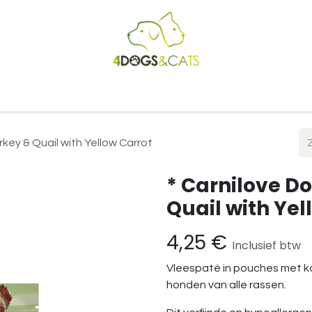
Startpagina
Shop
Blog
Vacatures
Cadeaubon
B2
rkey & Quail with Yellow Carrot
* Carnilove Do
Quail with Yel
4,25
€
Inclusief btw
Vleespaté in pouches met ka
honden van alle rassen.