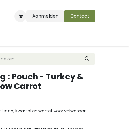
Aanmelden
Contact
B
g : Pouch - Turkey &
low Carrot
lkoen, kwartel en wortel. Voor volwassen