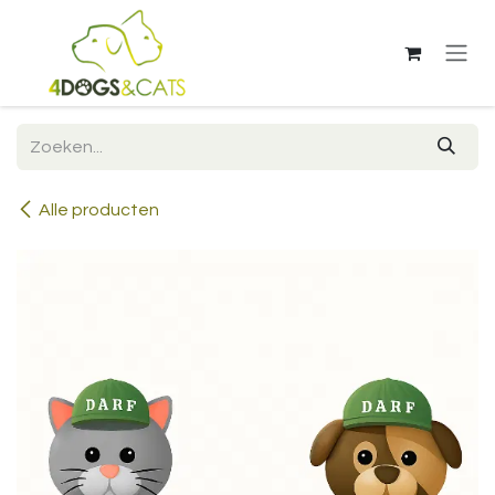
Overslaan naar inhoud
Alle producten