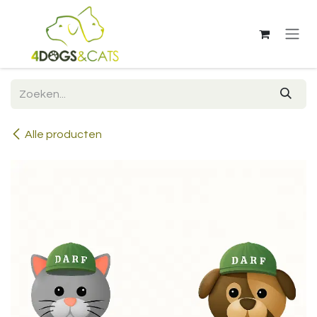
Overslaan naar inhoud
Alle producten