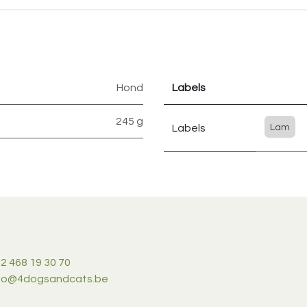
Hond
Labels
245 g
Labels
Lam
2 468 19 30 70
nfo@4dogsandcats.be