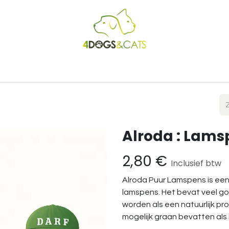
Startpagina
Shop
Blog
Vacatures
Cadeaubon
B2
Alroda : Lams
2,80
€
Inclusief btw
Alroda Puur Lamspens is een
lamspens. Het bevat veel g
worden als een natuurlijk p
mogelijk graan bevatten als 