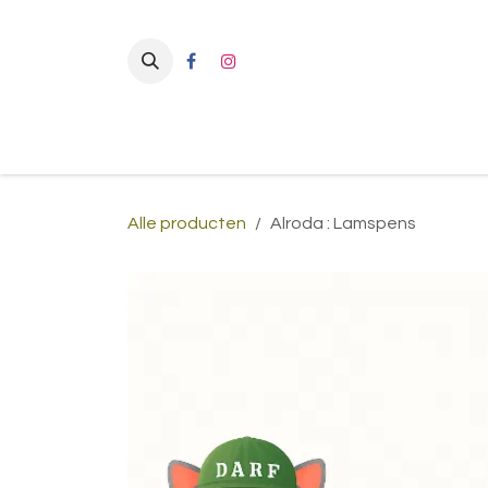
Overslaan naar inhoud
Alle producten
Alroda : Lamspens