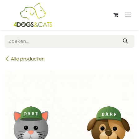
Overslaan naar inhoud
Alle producten