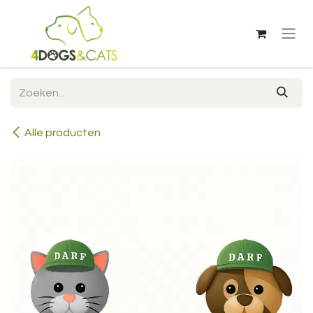
Overslaan naar inhoud
Alle producten