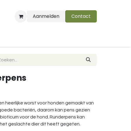
Aanmelden
Contact
B
erpens
en heerlijke worst voor honden gemaakt van
 goede bacteriën, daarom kan pens gezien
robioticum voor de hond. Runderpens kan
het geslachte dier dit heeft gegeten.