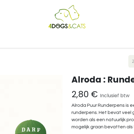
Startpagina
Shop
Blog
Vacatures
Cadeaubon
B2
Alroda : Rund
2,80
€
Inclusief btw
Alroda Puur Runderpens is e
runderpens. Het bevat veel
worden als een natuurlijk p
mogelijk graan bevatten als 