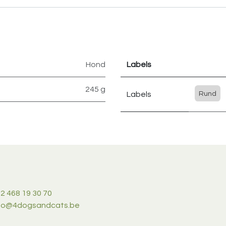
Hond
Labels
245 g
Labels
Rund
2 468 19 30 70
nfo@4dogsandcats.be