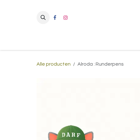
Overslaan naar inhoud
Alle producten
Alroda : Runderpens