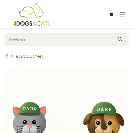
Overslaan naar inhoud
Alle producten